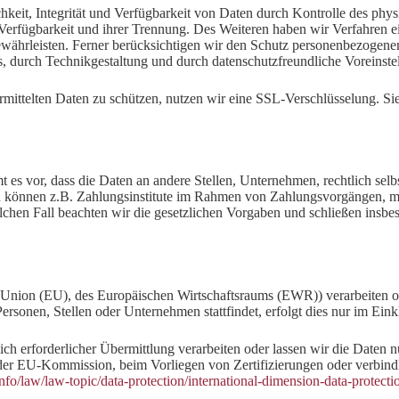
eit, Integrität und Verfügbarkeit von Daten durch Kontrolle des phys
r Verfügbarkeit und ihrer Trennung. Des Weiteren haben wir Verfahren 
ährleisten. Ferner berücksichtigen wir den Schutz personenbezogene
, durch Technikgestaltung und durch datenschutzfreundliche Voreinste
mittelten Daten zu schützen, nutzen wir eine SSL-Verschlüsselung. Sie 
vor, dass die Daten an andere Stellen, Unternehmen, rechtlich selbst
 können z.B. Zahlungsinstitute im Rahmen von Zahlungsvorgängen, mit
olchen Fall beachten wir die gesetzlichen Vorgaben und schließen insb
en Union (EU), des Europäischen Wirtschaftsraums (EWR)) verarbeiten
rsonen, Stellen oder Unternehmen stattfindet, erfolgt dies nur im Ein
lich erforderlicher Übermittlung verarbeiten oder lassen wir die Daten
der EU-Kommission, beim Vorliegen von Zertifizierungen oder verbindli
info/law/law-topic/data-protection/international-dimension-data-protect