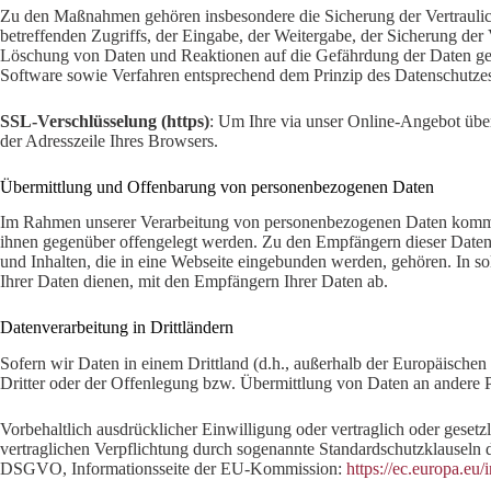
Zu den Maßnahmen gehören insbesondere die Sicherung der Vertraulichk
betreffenden Zugriffs, der Eingabe, der Weitergabe, der Sicherung de
Löschung von Daten und Reaktionen auf die Gefährdung der Daten gew
Software sowie Verfahren entsprechend dem Prinzip des Datenschutzes
SSL-Verschlüsselung (https)
: Um Ihre via unser Online-Angebot über
der Adresszeile Ihres Browsers.
Übermittlung und Offenbarung von personenbezogenen Daten
Im Rahmen unserer Verarbeitung von personenbezogenen Daten kommt es 
ihnen gegenüber offengelegt werden. Zu den Empfängern dieser Daten
und Inhalten, die in eine Webseite eingebunden werden, gehören. In s
Ihrer Daten dienen, mit den Empfängern Ihrer Daten ab.
Datenverarbeitung in Drittländern
Sofern wir Daten in einem Drittland (d.h., außerhalb der Europäisch
Dritter oder der Offenlegung bzw. Übermittlung von Daten an andere Pe
Vorbehaltlich ausdrücklicher Einwilligung oder vertraglich oder gesetz
vertraglichen Verpflichtung durch sogenannte Standardschutzklauseln 
DSGVO, Informationsseite der EU-Kommission:
https://ec.europa.eu/