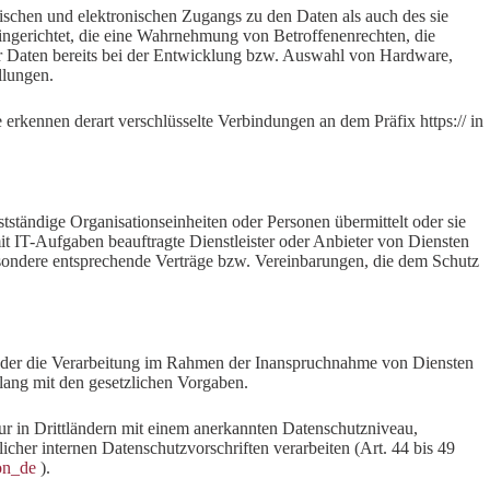
ischen und elektronischen Zugangs zu den Daten als auch des sie
eingerichtet, die eine Wahrnehmung von Betroffenenrechten, die
r Daten bereits bei der Entwicklung bzw. Auswahl von Hardware,
llungen.
erkennen derart verschlüsselte Verbindungen an dem Präfix https:// in
ständige Organisationseinheiten oder Personen übermittelt oder sie
 IT-Aufgaben beauftragte Dienstleister oder Anbieter von Diensten
esondere entsprechende Verträge bzw. Vereinbarungen, die dem Schutz
 oder die Verarbeitung im Rahmen der Inanspruchnahme von Diensten
klang mit den gesetzlichen Vorgaben.
 nur in Drittländern mit einem anerkannten Datenschutzniveau,
cher internen Datenschutzvorschriften verarbeiten (Art. 44 bis 49
ion_de
).