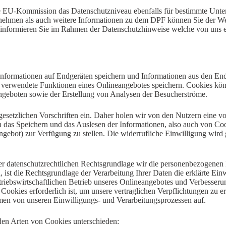
e EU-Kommission das Datenschutzniveau ebenfalls für bestimmte Un
nternehmen als auch weitere Informationen zu dem DPF können Sie der 
 informieren Sie im Rahmen der Datenschutzhinweise welche von uns e
 Informationen auf Endgeräten speichern und Informationen aus den En
r verwendete Funktionen eines Onlineangebotes speichern. Cookies kön
ngeboten sowie der Erstellung von Analysen der Besucherströme.
esetzlichen Vorschriften ein. Daher holen wir von den Nutzern eine vo
nn das Speichern und das Auslesen der Informationen, also auch von Co
gebot) zur Verfügung zu stellen. Die widerrufliche Einwilligung wird
r datenschutzrechtlichen Rechtsgrundlage wir die personenbezogenen D
, ist die Rechtsgrundlage der Verarbeitung Ihrer Daten die erklärte Ein
triebswirtschaftlichen Betrieb unseres Onlineangebotes und Verbesseru
n Cookies erforderlich ist, um unsere vertraglichen Verpflichtungen zu
men von unseren Einwilligungs- und Verarbeitungsprozessen auf.
den Arten von Cookies unterschieden: