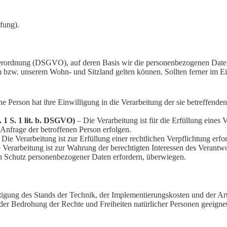
fung).
rordnung (DSGVO), auf deren Basis wir die personenbezogenen Daten ve
w. unserem Wohn- und Sitzland gelten können. Sollten ferner im Einze
ne Person hat ihre Einwilligung in die Verarbeitung der sie betreffen
 1 S. 1 lit. b. DSGVO)
– Die Verarbeitung ist für die Erfüllung eines V
Anfrage der betroffenen Person erfolgen.
Die Verarbeitung ist zur Erfüllung einer rechtlichen Verpflichtung erfor
Verarbeitung ist zur Wahrung der berechtigten Interessen des Verantwort
en Schutz personenbezogener Daten erfordern, überwiegen.
tigung des Stands der Technik, der Implementierungskosten und der A
s der Bedrohung der Rechte und Freiheiten natürlicher Personen geeig