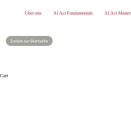
Zum
Inhalt
springen
Über uns
AI Act Fundamentals
AI Act Master
Zurück zur Startseite
Cart